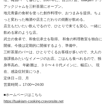
アックジャムを三軒茶屋にオープン。
地元青森の食材を使った創作料理や、おつまみを提供。ちょ
っと変わった梅酒や店主こだわりの焼酎が飲める。
店主もだいたい飲んでるので、ひとりで来ても安心。一緒に
飲める家のような店。
武士の食卓で、和食伝承士を取得。 和食の料理教室を独自に
開催。今後は定期的に開催するよう、準備中。
三軒茶屋のバーは、ひとりでくるお客様が多いので、大人の
放課後みたいなイメージのお店。ごはんも食べれるので、独
身率高め。 年齢層は、３０〜４０代メインに、幅広い。 現
在、感染症対策につき、
定休日→日、月
営業時間→ 17:00〜24:00
■ホームページはこちら
https://tuakjam-cooking.crayonsite.net