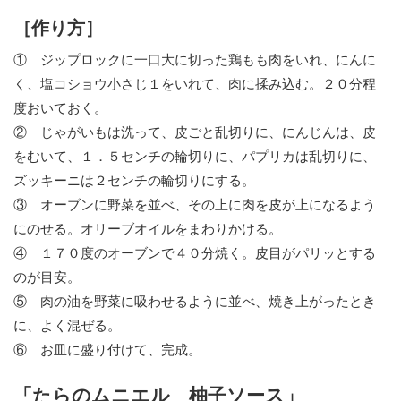
［作り方］
① ジップロックに一口大に切った鶏もも肉をいれ、にんに
く、塩コショウ小さじ１をいれて、肉に揉み込む。２０分程
度おいておく。
② じゃがいもは洗って、皮ごと乱切りに、にんじんは、皮
をむいて、１．５センチの輪切りに、パプリカは乱切りに、
ズッキーニは２センチの輪切りにする。
③ オーブンに野菜を並べ、その上に肉を皮が上になるよう
にのせる。オリーブオイルをまわりかける。
④ １７０度のオーブンで４０分焼く。皮目がパリッとする
のが目安。
⑤ 肉の油を野菜に吸わせるように並べ、焼き上がったとき
に、よく混ぜる。
⑥ お皿に盛り付けて、完成。
「たらのムニエル 柚子ソース」