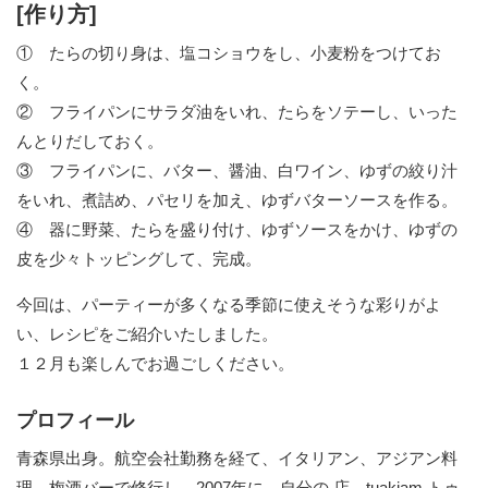
[作り方]
① たらの切り身は、塩コショウをし、小麦粉をつけてお
く。
② フライパンにサラダ油をいれ、たらをソテーし、いった
んとりだしておく。
③ フライパンに、バター、醤油、白ワイン、ゆずの絞り汁
をいれ、煮詰め、パセリを加え、ゆずバターソースを作る。
④ 器に野菜、たらを盛り付け、ゆずソースをかけ、ゆずの
皮を少々トッピングして、完成。
今回は、パーティーが多くなる季節に使えそうな彩りがよ
い、レシピをご紹介いたしました。
１２月も楽しんでお過ごしください。
プロフィール
青森県出身。航空会社勤務を経て、イタリアン、アジアン料
理、梅酒バーで修行し、2007年に、自分の 店、tuakjam トゥ