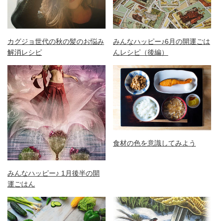
カグジョ世代の秋の髪のお悩み
みんなハッピー♪6月の開運ごは
解消レシピ
んレシピ（後編）
食材の色を意識してみよう
みんなハッピー♪ 1月後半の開
運ごはん