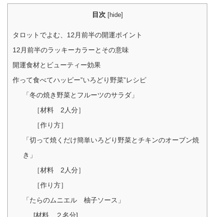
目次
[
hide
]
タロットでよむ、12月前半の開運ポイント
12月前半のラッキーカラーとその意味
開運食材とビューティー効果
作って食べてハッピー”いろどり野菜”レシピ
「冬の焼き野菜とフルーツのサラダ」
［材料 2人分］
［作り方］
「切って焼くだけ簡単いろどり野菜とチキンのオーブン焼
き」
［材料 2人分］
［作り方］
「たらのムニエル 柚子ソース」
[材料 ２名分]