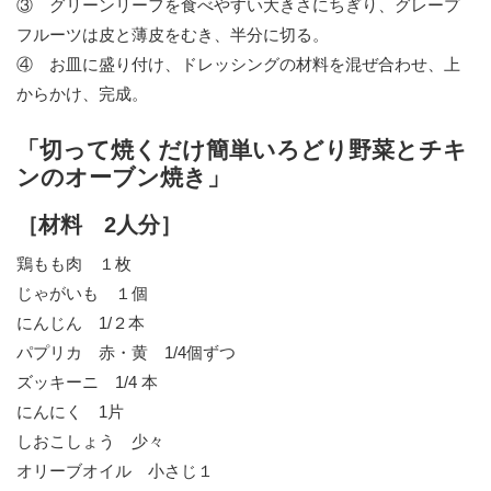
③ グリーンリーフを食べやすい大きさにちぎり、グレープ
フルーツは皮と薄皮をむき、半分に切る。
④ お皿に盛り付け、ドレッシングの材料を混ぜ合わせ、上
からかけ、完成。
「切って焼くだけ簡単いろどり野菜とチキ
ンのオーブン焼き」
［材料 2人分］
鶏もも肉 １枚
じゃがいも １個
にんじん 1/２本
パプリカ 赤・黄 1/4個ずつ
ズッキーニ 1/4 本
にんにく 1片
しおこしょう 少々
オリーブオイル 小さじ１