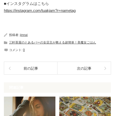
■インスタグラムはこちら
https://instagram.com/tuakjam?r=nametag
投稿者:
jinnai
三軒茶屋のとあるバーの女店主が教える超簡単！美魔女ごはん
コメント:
0
前の記事
次の記事
関連記事