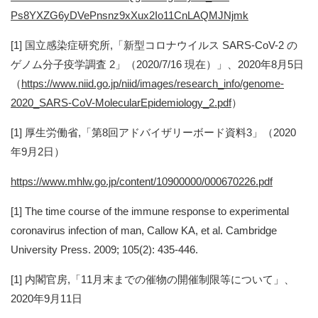
Ps8YXZG6yDVePnsnz9xXux2Io11CnLAQMJNjmk
[1] 国立感染症研究所,「新型コロナウイルス SARS-CoV-2 の
ゲノム分⼦疫学調査 2」（2020/7/16 現在）」、2020年8月5日
（
https://www.niid.go.jp/niid/images/research_info/genome-
2020_SARS-CoV-MolecularEpidemiology_2.pdf
）
[1] 厚生労働省,「第8回アドバイザリーボード資料3」（2020
年9月2日）
https://www.mhlw.go.jp/content/10900000/000670226.pdf
[1] The time course of the immune response to experimental
coronavirus infection of man, Callow KA, et al. Cambridge
University Press. 2009; 105(2): 435-446.
[1] 内閣官房,「11月末までの催物の開催制限等について」、
2020年9月11日