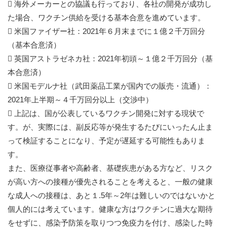
 海外メーカーとの協議も行っており、各社の開発が成功し
た場合、ワクチン供給を受ける基本合意を進めています。
 米国ファイザー社：2021年６月末までに１億２千万回分
（基本合意済）
 英国アストラゼネカ社：2021年初頭～１億２千万回分（基
本合意済）
 米国モデルナ社（武田薬品工業が国内での販売・流通）：
2021年上半期～４千万回分以上（交渉中）
 上記は、国が公表しているワクチン開発に対する現状で
す。が、実際には、副反応等が発生するたびにいったん止ま
って検証することになり、予定が遅延する可能性もありま
す。
また、医療従事者や高齢者、基礎疾患がある方など、リスク
が高い方への接種が優先されることを考えると、一般の健康
な成人への接種は、あと１.5年～2年は難しいのではないかと
個人的には考えています。健康な方はワクチンに過大な期待
をせずに、感染予防策を取りつつ免疫力を付け、感染した時