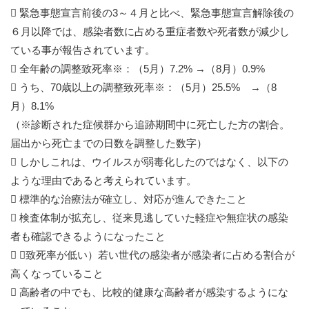
 緊急事態宣言前後の3～４月と比べ、緊急事態宣言解除後の
６月以降では、感染者数に占める重症者数や死者数が減少し
ている事が報告されています。
 全年齢の調整致死率※：（5月）7.2% →（8月）0.9%
 うち、70歳以上の調整致死率※：（5月）25.5% →（8
月）8.1%
（※診断された症候群から追跡期間中に死亡した方の割合。
届出から死亡までの日数を調整した数字）
 しかしこれは、ウイルスが弱毒化したのではなく、以下の
ような理由であると考えられています。
 標準的な治療法が確立し、対応が進んできたこと
 検査体制が拡充し、従来見逃していた軽症や無症状の感染
者も確認できるようになったこと
 （致死率が低い）若い世代の感染者が感染者に占める割合が
高くなっていること
 高齢者の中でも、比較的健康な高齢者が感染するようにな