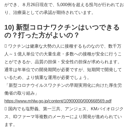
ができ、８月26日現在で、5,000例を超える投与が行われてお
り、治療薬としての承認が期待されています。
10) 新型コロナワクチンはいつできる
の？打った方がよいの？
 ワクチンは健康な大勢の人に接種するものなので、数千万
人～１億人単位での大量生産・多数への接種が安全に行うこ
とができるか、品質の担保・安全性の担保が求められます。
通常は年単位での開発期間が必要ですが、短期間で開発して
いるため、より慎重な運用が必要でしょう。
「新型コロナウイルスワクチンの早期実用化に向けた厚生労
働省の取り組み」
https://www.mhlw.go.jp/content/10900000/000668569.pdf
 国内でも塩野義、第一三共、アンジェス、KMバイオロジク
ス、IDファーマ等複数のメーカーにより開発が進められてい
ます。