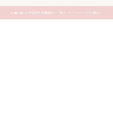
Copyright ©
神楽坂女子倶楽部｜「遊び」×「学び」×「自分磨き」