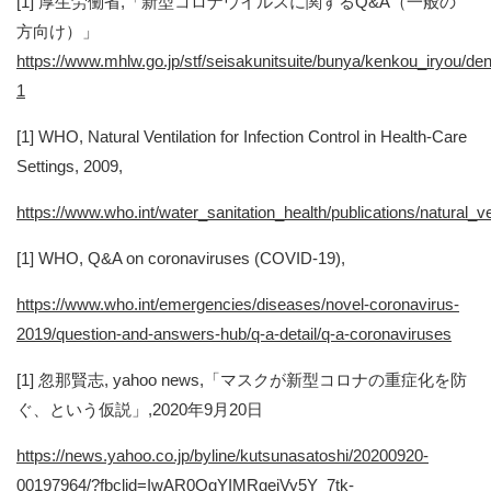
[1] 厚生労働省,「新型コロナウイルスに関するQ&A（一般の
方向け）」
https://www.mhlw.go.jp/stf/seisakunitsuite/bunya/kenkou_iryou/
1
[1] WHO, Natural Ventilation for Infection Control in Health-Care
Settings, 2009,
https://www.who.int/water_sanitation_health/publications/natural_ven
[1] WHO, Q&A on coronaviruses (COVID-19),
https://www.who.int/emergencies/diseases/novel-coronavirus-
2019/question-and-answers-hub/q-a-detail/q-a-coronaviruses
[1] 忽那賢志, yahoo news,「マスクが新型コロナの重症化を防
ぐ、という仮説」,2020年9月20日
https://news.yahoo.co.jp/byline/kutsunasatoshi/20200920-
00197964/?fbclid=IwAR0QgYIMRgeiVy5Y_7tk-