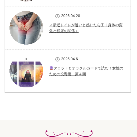
2026.04.20
＜最近トイレが近いと感じたら①｜身体の変
化と頻尿の関係＞
2026.04.6
タロットとオラクルカードで読む！女性の
ための投資術 第４回