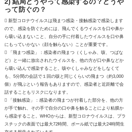
2) 結局どうやって感染するの？どうや
って防ぐの？
 新型コロナウイルスは飛まつ感染・接触感染で感染します
ので、感染を防ぐためには、飛んでくるウイルスを口や鼻か
ら吸い込まないこと、自分の手に付着したウイルスを口や鼻
にもっていかない（顔を触らない）ことが重要です。
 「飛まつ感染」：感染者の飛まつ（くしゃみ、咳、つばな
ど）と一緒に放出されたウイルスを、他の方が口や鼻などか
ら吸い込んで感染すること。咳やくしゃみなどをしなくて
も、5分間の会話で１回の咳と同じくらいの飛まつ（約3,000
個）が飛ぶという報告もありますので、感染者と近距離で会
話することもリスクになります。
 「接触感染」：感染者の飛まつが付着した部分を、他の方
が手で触れ、その手で自分の口や鼻を触ることにより粘膜か
ら感染すること。WHOからは、新型コロナウイルスは、プラ
スチックの表面では最大72時間、ボール紙では最大24時間生
存する報告されています。