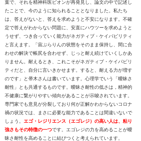
葉で、それを精神科医ビオンが再発見し、論文の中で記述し
たことで、今のように知られることとなりました。私たち
は、答えがないと、答えを求めようと不安になります。不確
定で答えがわからない問題に、安直にハウツーを求めようと
うせず、つき合っていく能力がネガティブ・ケイパビリティ
と言えます。「宙ぶらりんの状態をそのまま保持し、間に合
わせの解決で帳尻を合わせず、じっと耐え続けていくしかあ
りません。耐えるとき、これこそがネガティブ・ケイパビリ
ティだと、自分に言いきかせます。すると、耐える力が増す
のです」と帚木さんは書いています。心理学でいう「曖昧さ
耐性」とも共通するものです。曖昧さ耐性の低さは，精神的
不健康に繋がりやすい傾向があることが示唆されています。
専門家でも意見が分裂しており何が正解かわからないコロナ
禍の状況では、まさに必要な能力であることは間違いないで
しょう。
エゴ・レジリエンス（エゴレジ）の高い人は、粘り
強さもその特徴の一つ
です。エゴレジの力を高めることが曖
昧さ耐性を高めることに結びつくと考えられています。