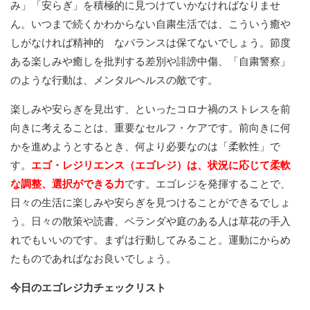
み」「安らぎ」を積極的に見つけていかなければなりませ
ん。いつまで続くかわからない自粛生活では、こういう癒や
しがなければ精神的 なバランスは保てないでしょう。節度
ある楽しみや癒しを批判する差別や誹謗中傷、「自粛警察」
のような行動は、メンタルヘルスの敵です。
楽しみや安らぎを見出す、といったコロナ禍のストレスを前
向きに考えることは、重要なセルフ・ケアです。前向きに何
かを進めようとするとき、何より必要なのは「柔軟性」で
す。
エゴ・レジリエンス（エゴレジ）は、状況に応じて柔軟
な調整、選択ができる力
です。エゴレジを発揮することで、
日々の生活に楽しみや安らぎを見つけることができるでしょ
う。日々の散策や読書、ベランダや庭のある人は草花の手入
れでもいいのです。まずは行動してみること。運動にからめ
たものであればなお良いでしょう。
今日のエゴレジ力チェックリスト