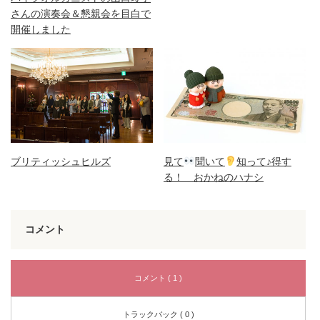
さんの演奏会＆懇親会を目白で
開催しました
ブリティッシュヒルズ
見て
聞いて
知って♪得す
る！ おかねのハナシ
コメント
コメント ( 1 )
トラックバック ( 0 )